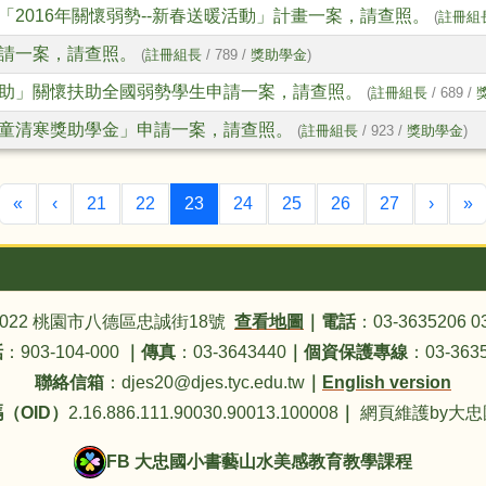
2016年關懷弱勢--新春送暖活動」計畫一案，請查照。
(
註冊組
請一案，請查照。
(
註冊組長
/ 789 /
獎助學金
)
助」關懷扶助全國弱勢學生申請一案，請查照。
(
註冊組長
/ 689 /
童清寒獎助學金」申請一案，請查照。
(
註冊組長
/ 923 /
獎助學金
)
第一頁
上一頁
(目前頁次)
下一頁
«
‹
21
22
23
24
25
26
27
›
»
4022 桃園市八德區忠誠街18號
查看地圖
｜
電話
：03-3635206 0
話
：903-104-000
｜
傳真
：03-3643440
｜
個資保護專線
：03-3635
聯絡信箱
：djes20@djes.tyc.edu.tw
｜
English version
（OID）
2.16.886.111.90030.90013.100008
｜
網頁維護by大
FB 大忠國小書藝山水美感教育教學課程