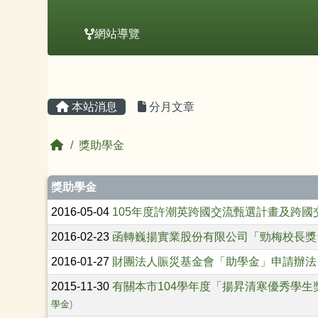
網站導覽
主內容區域
頁尾區域
本站消息
分月文章
回首頁
獎助學金
文章列表
獎助學金
2016-05-04
105年度許潮英跨國交流甄選計畫及跨
2016-02-23
函轉巍揚實業股份有限公司「勁梅校長獎
2016-01-27
財團法人賑災基金會「助學金」申請辦法
2015-11-30
有關本市104學年度「揚昇清寒優秀學
學金
)