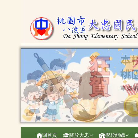
桃園市大忠國小
跳至主內容區
導覽列
回首頁
關於大忠
學校組織