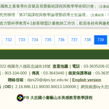
二年國教之素養導向音樂及視覺藝術課程與教學學術研討會」
(
文書
究所辦理「第37屆課程與教學論壇暨碩博士生論壇」
(
文書組長
/ 7
造力暨科學教育4-1創客聯盟計畫教師工作坊，歡迎各校有興趣
(
732
733
734
735
736
737
738
739
4022 桃園市八德區忠誠街18號
查看地圖
｜
電話
：03-3635206 0
話
：903-104-000
｜
傳真
：03-3643440
｜
個資保護專線
：03-3635
聯絡信箱
：djes20@djes.tyc.edu.tw
｜
English version
（OID）
2.16.886.111.90030.90013.100008
｜
網頁維護by大
FB 大忠國小書藝山水美感教育教學課程