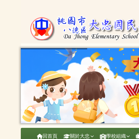
桃園市大忠國小
跳至主內容區
導覽列
回首頁
關於大忠
學校組織