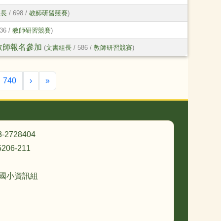
組長
/ 698 /
教師研習競賽
)
36 /
教師研習競賽
)
教師報名參加
(
文書組長
/ 586 /
教師研習競賽
)
目前頁次)
下一頁
最後頁
740
›
»
3-2728404
206-211
忠國小資訊組