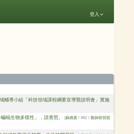
登入
領域輔導小組「科技領域課程綱要宣導暨說明會」實施
-蝙蝠生物多樣性」，請查照。
(
蘇綉惠
/ 892 /
教師研習競