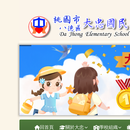
桃園市大忠國小
跳至主內容區
導覽列
回首頁
關於大忠
學校組織