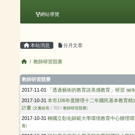
網站導覽
主內容區域
頁尾區域
本站消息
分月文章
回首頁
教師研習競賽
文章列表
教師研習競賽
2017-11-01
「透過藝術的教育談美感教育」研習
(
輔
2017-10-31
本市106年度辦理十二年國民基本教育
計畫
(
文書組長
/ 703 /
教師研習競賽
)
2017-10-31
轉國立彰化師範大學環境教育中心辦理環
賽
)