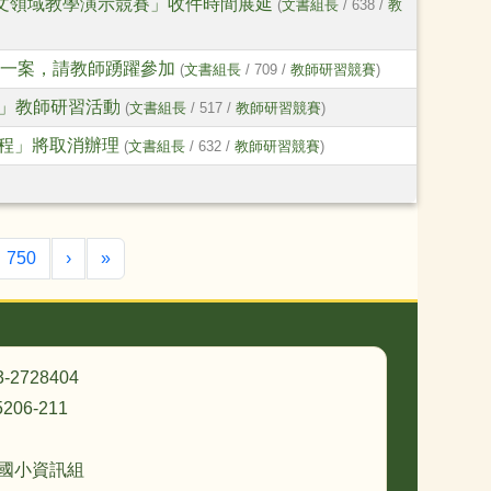
文領域教學演示競賽」收件時間展延
(
文書組長
/ 638 /
教
」一案，請教師踴躍參加
(
文書組長
/ 709 /
教師研習競賽
)
」教師研習活動
(
文書組長
/ 517 /
教師研習競賽
)
課程」將取消辦理
(
文書組長
/ 632 /
教師研習競賽
)
下一頁
最後頁
750
›
»
3-2728404
206-211
忠國小資訊組