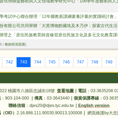
資培用聯盟藝術與人文領域教學研究中心「106學年度藝術與人
學考試中心聯合辦理「12年國教新課綱素養評量的實踐研討會
份有限公司共同舉辦「大英博物館藏埃及木乃伊：探索古代生活
國中辦理之「原住民族教育師資修習原住民族文化及多元文化教育
8 /
教師研習競賽
)
(目前頁次)
742
743
744
745
746
747
748
749
4022 桃園市八德區忠誠街18號
查看地圖
｜
電話
：03-3635206 0
話
：903-104-000
｜
傳真
：03-3643440
｜
個資保護專線
：03-3635
聯絡信箱
：djes20@djes.tyc.edu.tw
｜
English version
（OID）
2.16.886.111.90030.90013.100008
｜
網頁維護by大