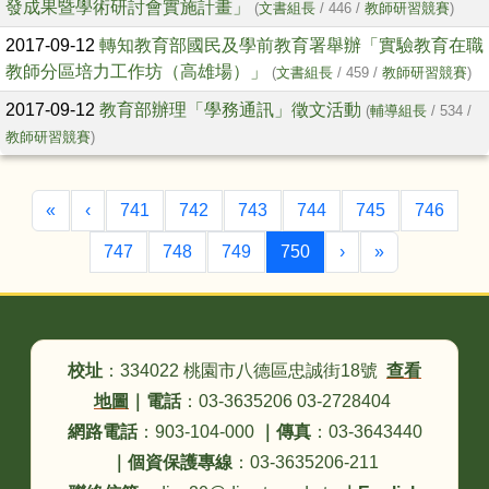
發成果暨學術研討會實施計畫」
(
文書組長
/ 446 /
教師研習競賽
)
2017-09-12
轉知教育部國民及學前教育署舉辦「實驗教育在職
教師分區培力工作坊（高雄場）」
(
文書組長
/ 459 /
教師研習競賽
)
2017-09-12
教育部辦理「學務通訊」徵文活動
(
輔導組長
/ 534 /
教師研習競賽
)
第一頁
上一頁
«
‹
741
742
743
744
745
746
(目前頁次)
下一頁
最後頁
747
748
749
750
›
»
頁尾區域內容
校址
：334022 桃園市八德區忠誠街18號
查看
地圖
｜
電話
：03-3635206 03-2728404
網路電話
：903-104-000
｜
傳真
：03-3643440
｜
個資保護專線
：03-3635206-211