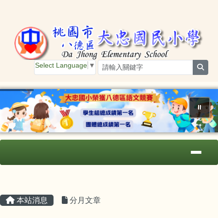
桃園市大忠國小
跳至主內容區
Select Language
▼
sear
⏸
導覽列
主內容區域
頁尾區域
本站消息
分月文章