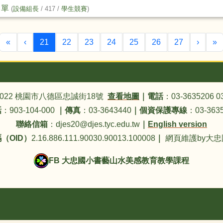
名單
(
設備組長
/ 417 /
學生競賽
)
第一頁
上一頁
(目前頁次)
下一頁
«
‹
21
22
23
24
25
26
27
›
»
4022 桃園市八德區忠誠街18號
查看地圖
｜
電話
：03-3635206 0
話
：903-104-000
｜
傳真
：03-3643440
｜
個資保護專線
：03-3635
聯絡信箱
：djes20@djes.tyc.edu.tw
｜
English version
（OID）
2.16.886.111.90030.90013.100008
｜
網頁維護by大
FB 大忠國小書藝山水美感教育教學課程