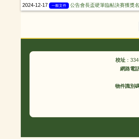
2024-12-17
公告會長盃硬筆臨帖決賽獲獎
一般文件
頁尾區域內容
校址
：33
網路電
物件識別碼