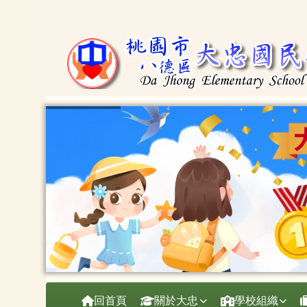
桃園市大忠國小
跳至主內容區
導覽列
回首頁
關於大忠
學校組織