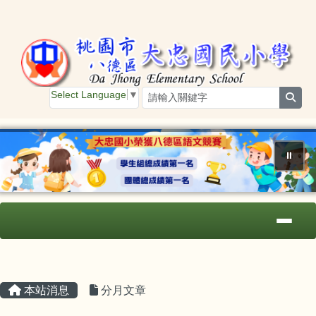
桃園市大忠國小
跳至主內容區
Select Language
▼
sear
⏸
導覽列
主內容區域
頁尾區域
本站消息
分月文章