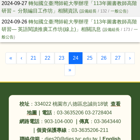
2024-09-27
轉知國立臺灣師範大學辦理「113年圖書教師高階
研習－ 分類編目工作坊」相關資訊
(
設備組長
/ 132 /
一般公告
)
2024-09-26
轉知國立臺灣師範大學辦理「113年圖書教師高階
研習— 英語閱讀推廣工作坊(線上)」相關訊息
(
設備組長
/ 173 /
一
般公告
)
第一頁
上一頁
(目前頁次)
下
«
‹
21
22
23
24
25
26
27
›
最後頁
»
頁尾區域內容
校址
：334022 桃園市八德區忠誠街18號
查看
地圖
｜
電話
：03-3635206 03-2728404
網路電話
：903-104-000
｜
傳真
：03-3643440
｜
個資保護專線
：03-3635206-211
聯絡信箱
：djes20@djes.tyc.edu.tw
｜
English