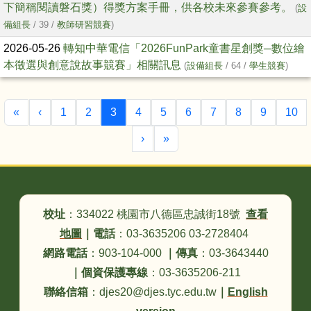
下簡稱閱讀磐石獎）得獎方案手冊，供各校未來參賽參考。
(
設
備組長
/ 39 /
教師研習競賽
)
2026-05-26
轉知中華電信「2026FunPark童書星創獎─數位繪
本徵選與創意說故事競賽」相關訊息
(
設備組長
/ 64 /
學生競賽
)
第一頁
上一頁
(目前頁次)
«
‹
1
2
3
4
5
6
7
8
9
10
下一頁
最後頁
›
»
頁尾區域內容
校址
：334022 桃園市八德區忠誠街18號
查看
地圖
｜
電話
：03-3635206 03-2728404
網路電話
：903-104-000
｜
傳真
：03-3643440
｜
個資保護專線
：03-3635206-211
聯絡信箱
：djes20@djes.tyc.edu.tw
｜
English