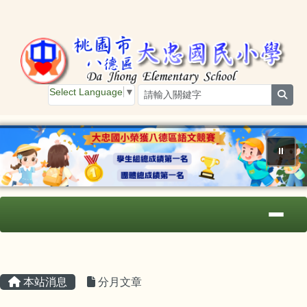
桃園市大忠國小
跳至主內容區
Select Language
▼
sear
⏸
導覽列
主內容區域
頁尾區域
本站消息
分月文章