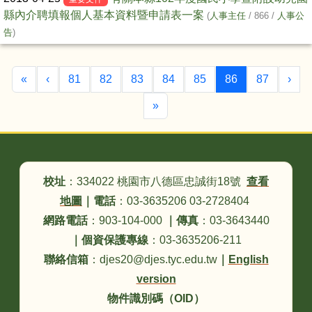
縣內介聘填報個人基本資料暨申請表一案
(
人事主任
/ 866 /
人事公
告
)
第一頁
上一頁
(目前頁次)
下
«
‹
81
82
83
84
85
86
87
›
最後頁
»
頁尾區域內容
校址
：334022 桃園市八德區忠誠街18號
查看
地圖
｜
電話
：03-3635206 03-2728404
網路電話
：903-104-000
｜
傳真
：03-3643440
｜
個資保護專線
：03-3635206-211
聯絡信箱
：djes20@djes.tyc.edu.tw
｜
English
version
物件識別碼（OID）