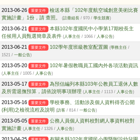
文章列表
2013-06-26
檢送本縣「102年度航空城創意美術比賽
重要文件
實施計畫」1份，請 查照。
(
註冊組長
/ 970 /
學生競賽
)
2013-06-21
本縣102年度國民中小學第17期校長主
重要文件
任候用人員甄選簡章及表件
(
人事主任
/ 1066 /
人事公告
)
2013-06-21
102學年度班級教室配置圖
(
學務主任
/
重要文件
1521 /
一般公告
)
2013-05-20
102年暑假教職員工國內外各項活動資訊
重要文件
(
人事主任
/ 1005 /
人事公告
)
2013-05-17
為預估編列本縣103年公教員工退休人數
重要文件
及所需退撫預算，請依說明事項辦理
(
人事主任
/ 1113 /
人事公告
)
2013-05-16
學校事務、活動涉及個人資料得否公開
重要文件
(利用)之檢視流程及說明
(
訪客
/ 814 /
一般公告
)
2013-05-05
公務人員個人資料校對網人事資料校對
重要文件
實施計畫
(
人事主任
/ 1326 /
人事公告
)
2013-04-25
有關本縣102年度國民小學暨附設幼兒園
重要文件