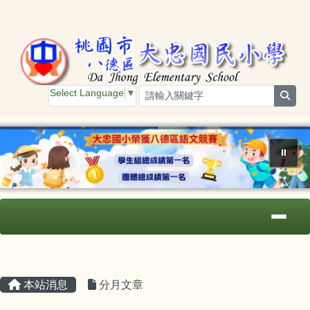
桃園市大忠國小
跳至主內容區
Select Language
▼
sear
⏸
導覽列
主內容區域
頁尾區域
本站消息
分月文章