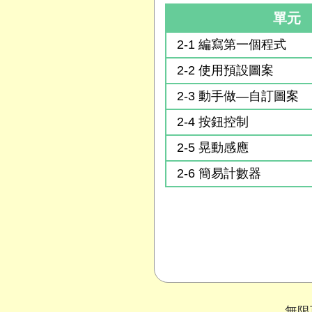
單元
2-1 編寫第一個程式
2-2 使用預設圖案
2-3 動手做—自訂圖案
2-4 按鈕控制
2-5 晃動感應
2-6 簡易計數器
無限可