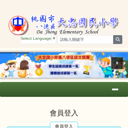
桃園市大忠國小
跳至主內容區
Select Language
▼
sear
⏸
導覽列
主內容區域
頁尾區域
會員登入
會員登入