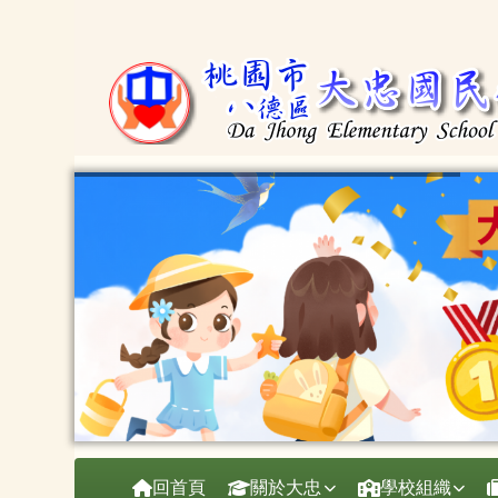
桃園市大忠國小
跳至主內容區
導覽列
回首頁
關於大忠
學校組織