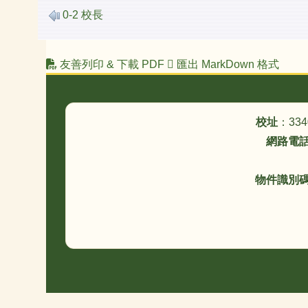
0-2 校長
友善列印 & 下載 PDF
匯出 MarkDown 格式
頁尾區域內容
校址
：33
網路電
物件識別碼