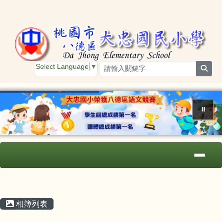
桃園市大忠國小
跳至主內容區
Select Language
▼
sear
⏸
導覽列
主內容區域
頁尾區域
相簿列表