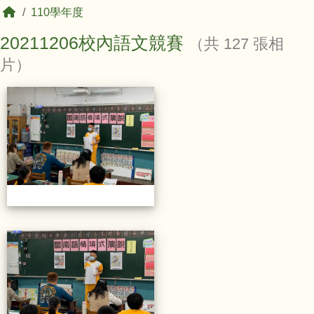
回首頁
110學年度
20211206校內語文競賽
（共 127 張相
片）
相簿列表
20211206校內語文競賽
20211206校內語文競賽