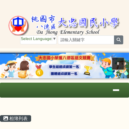
桃園市大忠國小
跳至主內容區
Select Language
▼
sear
⏸
導覽列
主內容區域
頁尾區域
相簿列表