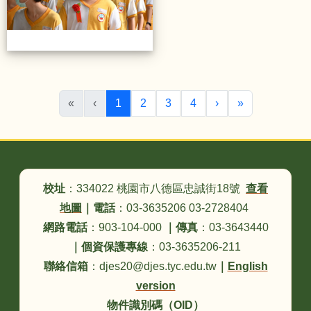
(目前頁次)
下一頁
最後頁
«
‹
1
2
3
4
›
»
頁尾區域內容
校址
：334022 桃園市八德區忠誠街18號
查看
地圖
｜
電話
：03-3635206 03-2728404
網路電話
：903-104-000
｜
傳真
：03-3643440
｜
個資保護專線
：03-3635206-211
聯絡信箱
：djes20@djes.tyc.edu.tw
｜
English
version
物件識別碼（OID）