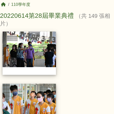
回首頁
110學年度
20220614第28屆畢業典禮
（共 149 張相
片）
相簿列表
20220614第28屆畢業典禮
20220614第28屆畢業典禮