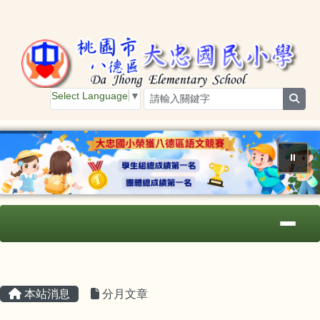
桃園市大忠國小
跳至主內容區
Select Language
▼
sear
⏸
導覽列
主內容區域
頁尾區域
本站消息
分月文章