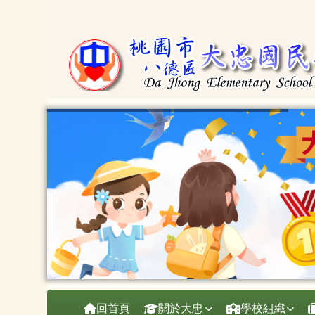
桃園市大忠國小
跳至主內容區
導覽列
回首頁
關於大忠
學校組織