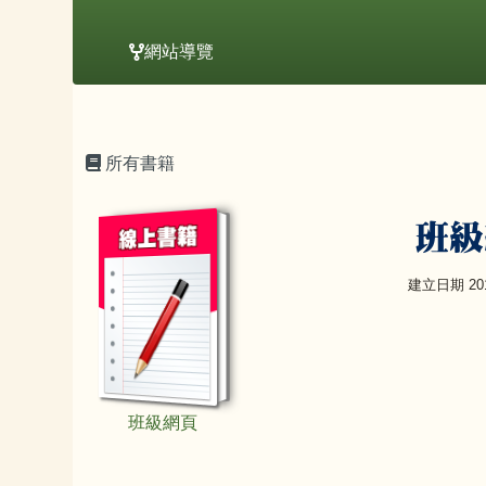
網站導覽
主內容區域
頁尾區域
所有書籍
book:班級網頁
班級
建立日期 2016
班級網頁