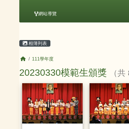
網站導覽
主內容區域
頁尾區域
相簿列表
回首頁
111學年度
20230330模範生頒獎
（共 
相簿列表
20230330模範生頒獎