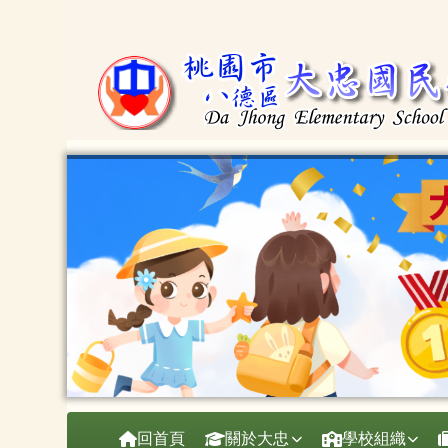
桃園市大忠國小
跳至主內容區
導覽列
回首頁
關於大忠
學校組織