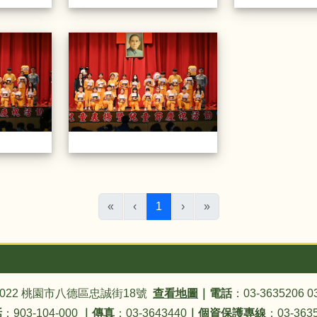
20230330模範生頒獎
20230330模範生頒
(目前頁次)
«
‹
1
›
»
4022 桃園市八德區忠誠街18號
查看地圖
｜
電話
：03-3635206 0
話
：903-104-000
｜
傳真
：03-3643440
｜
個資保護專線
：03-3635