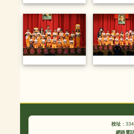
20230330模範生頒獎
頁尾區域內容
校址
：33
網路電