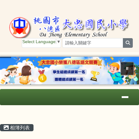
桃園市大忠國小
跳至主內容區
Select Language
▼
sear
⏸
導覽列
主內容區域
頁尾區域
相簿列表