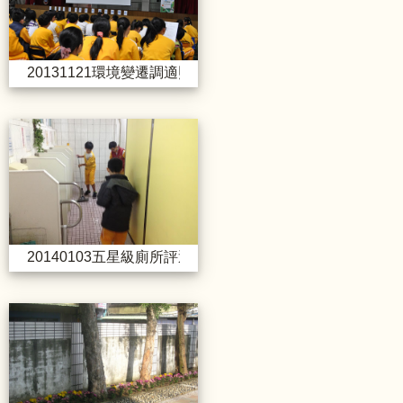
20131121環境變遷調適照片
20140103五星級廁所評選
20140103五星級廁所評選
20140228校園綠化美化