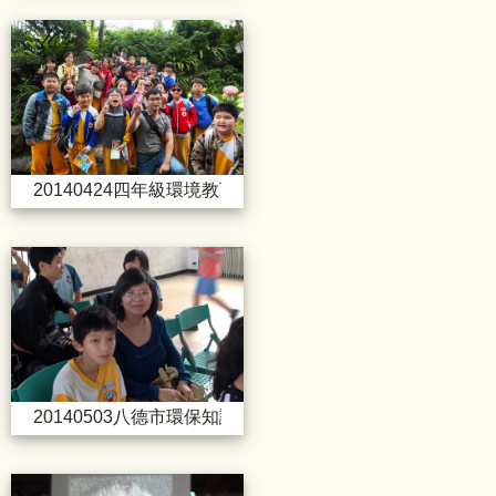
20140424四年級環境教育活
20140424四年級環境教育活動_小人國主題樂園
20140503八德市環保知識擂台
20140503八德市環保知識擂台賽
20140606海洋教育