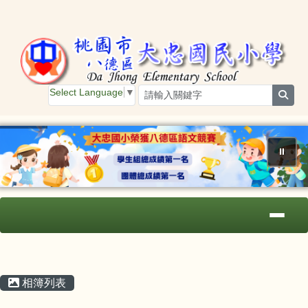
桃園市大忠國小
跳至主內容區
Select Language
▼
sear
⏸
導覽列
主內容區域
頁尾區域
相簿列表