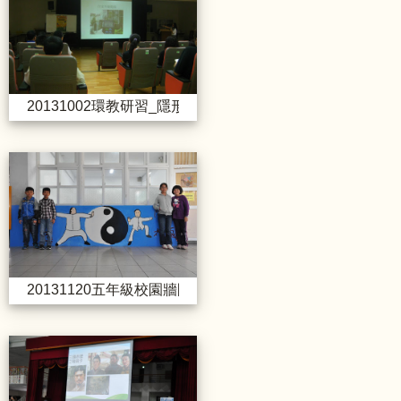
20131002環教研習_隱形殺手電磁波
20131120五年級校園牆圍牆
20131120五年級校園牆圍牆、牆面彩繪活動
20131121環境變遷調適照片