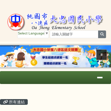
桃園市大忠國小
跳至主內容區
Select Language
▼
sear
⏸
導覽列
主內容區域
頁尾區域
所有連結