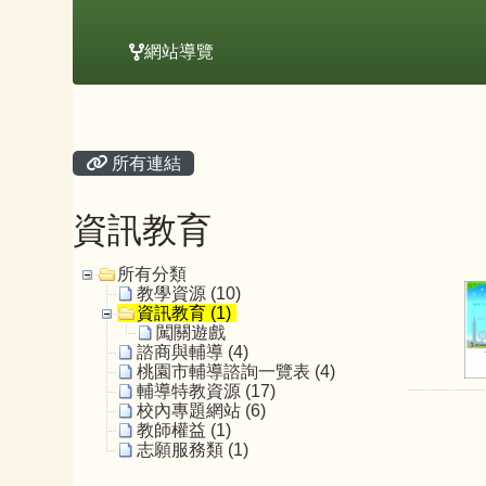
網站導覽
主內容區域
頁尾區域
所有連結
資訊教育
所有分類
教學資源 (10)
資訊教育 (1)
闖關遊戲
諮商與輔導 (4)
桃園市輔導諮詢一覽表 (4)
輔導特教資源 (17)
校內專題網站 (6)
教師權益 (1)
志願服務類 (1)