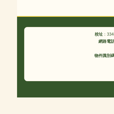
頁尾區域內容
校址
：33
網路電
物件識別碼