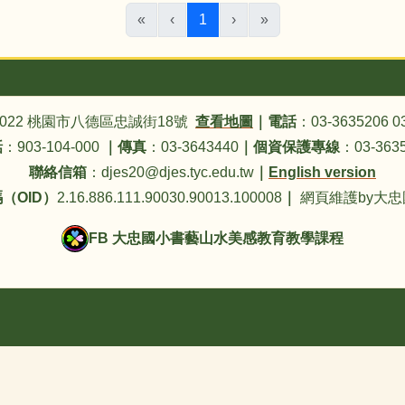
(目前頁次)
«
‹
1
›
»
4022 桃園市八德區忠誠街18號
查看地圖
｜
電話
：03-3635206 0
話
：903-104-000
｜
傳真
：03-3643440
｜
個資保護專線
：03-3635
聯絡信箱
：djes20@djes.tyc.edu.tw
｜
English version
（OID）
2.16.886.111.90030.90013.100008
｜
網頁維護by大
FB 大忠國小書藝山水美感教育教學課程