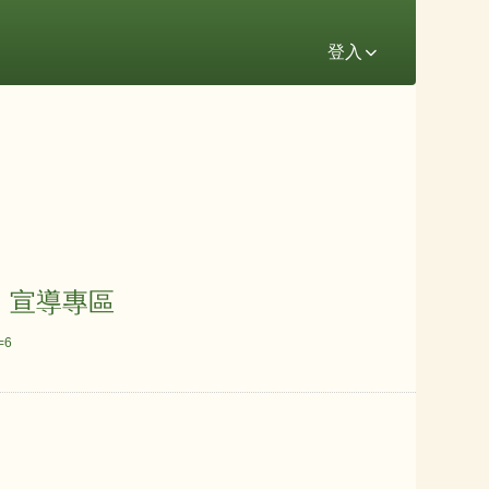
登入
」宣導專區
=6