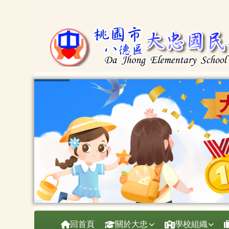
桃園市大忠國小
跳至主內容區
導覽列
回首頁
關於大忠
學校組織