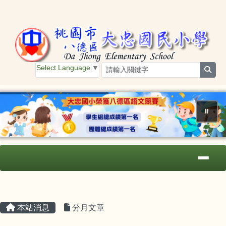
桃園市大忠國小
跳至主內容區
Select Language
▼
sear
⏸
導覽列
主內容區域
頁尾區域
本站消息
分月文章