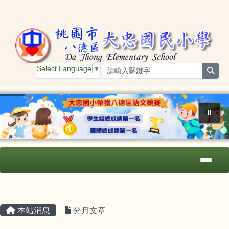
桃園市大忠國小
跳至主內容區
Select Language
▼
sear
⏸
導覽列
主內容區域
頁尾區域
本站消息
分月文章