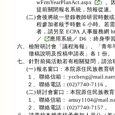
wFrmYearPlanAct.aspx
）。
提前關閉報名系統，預報從速。
(二)
會後將統一登錄教師研習時數或
程參加者核予時數 6 小時。若
者，請另至 ECPA 人事服務網 https:/
／
應用系統／ D6 ：終身學
六、
檢附研討會「議程海報」、「青年
徵稿說明及投稿申請表」各 1 份。
七、
針對前揭活動若有相關疑問，請洽
(一)
報名窗口：本院原住民族教育研
１、
聯絡信箱： yccheng@mail.naer.
２、
聯絡電話：(02)7740-7116 。
(二)
研討會窗口：本院原住民族教育
１、
聯絡信箱： amuy1104@mail.nae
２、
聯絡電話：(02)7740-7157 。