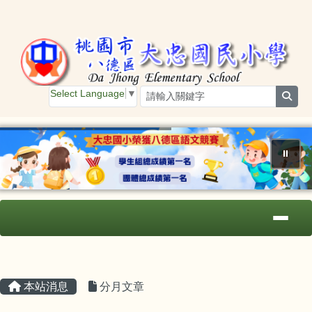
桃園市大忠國小
跳至主內容區
Select Language
▼
sear
⏸
導覽列
主內容區域
頁尾區域
本站消息
分月文章