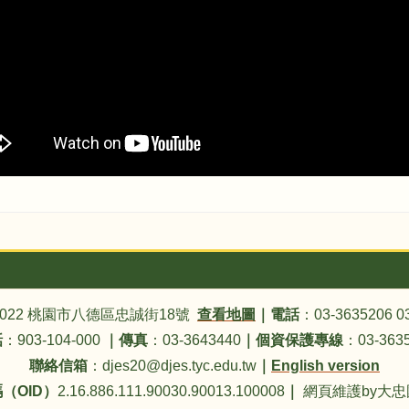
4022 桃園市八德區忠誠街18號
查看地圖
｜
電話
：03-3635206 0
話
：903-104-000
｜
傳真
：03-3643440
｜
個資保護專線
：03-3635
聯絡信箱
：djes20@djes.tyc.edu.tw
｜
English version
（OID）
2.16.886.111.90030.90013.100008
｜
網頁維護by大