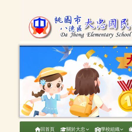
桃園市大忠國小
跳至主內容區
導覽列
回首頁
關於大忠
學校組織