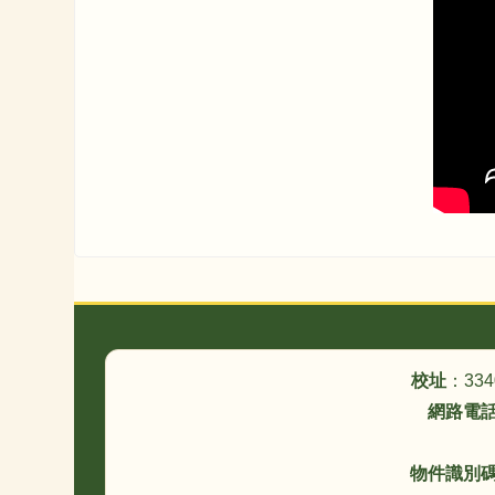
頁尾區域內容
校址
：33
網路電
物件識別碼