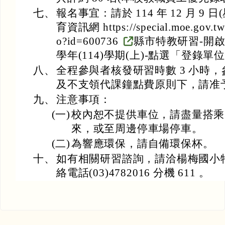
七、
報名事宜：請於 114 年 12 月 9
育資訊網 https://special.moe.gov.tw
o?id=600736
縣市特教研習-開啟
學年(114)學期(上)-點選「登錄
八、
全程參與者核發研習時數 3 小時
及不支領代課鐘點費原則下，請准
九、
注意事項：
(一)
校內恕不提供車位，請盡量搭乘
來，或至周邊停車場停車。
(二)
為響應環保，請自備環保杯。
十、
如有相關研習諮詢，請洽楊梅國小
絡電話(03)4782016 分機 611 。