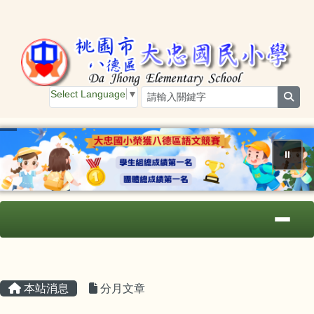
桃園市大忠國小
跳至主內容區
Select Language
▼
sear
⏸
導覽列
主內容區域
頁尾區域
本站消息
分月文章