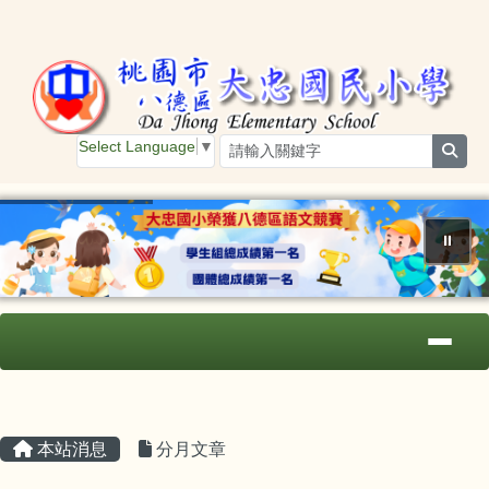
桃園市大忠國小
跳至主內容區
Select Language
▼
sear
⏸
導覽列
主內容區域
頁尾區域
本站消息
分月文章