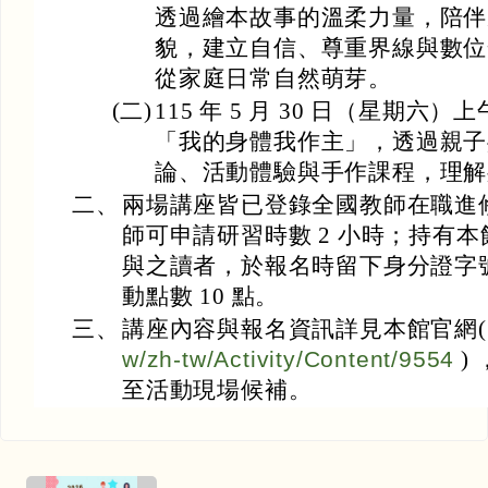
透過繪本故事的溫柔力量，陪伴
貌，建立自信、尊重界線與數位
從家庭日常自然萌芽。
(二)
115 年 5 月 30 日（星期六）上
「我的身體我作主」，透過親子
論、活動體驗與手作課程，理解
二、
兩場講座皆已登錄全國教師在職進
師可申請研習時數 2 小時；持有
與之讀者，於報名時留下身分證字
動點數 10 點。
三、
講座內容與報名資訊詳見本館官網
w/zh-tw/Activity/Content/9554
)
至活動現場候補。