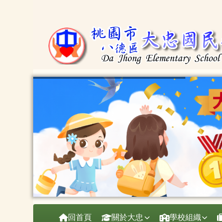
桃園市大忠國小
跳至主內容區
導覽列
回首頁
關於大忠
學校組織