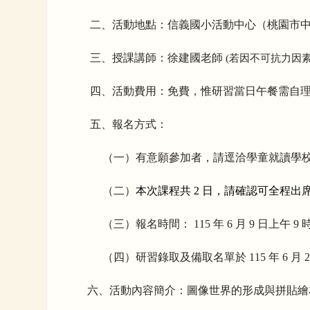
二、活動地點：信義國小活動中心（
桃園市
三、授課講師：徐建國老師
(
若因不可抗力因素
四、活動費用：免費，惟研習當日午餐需自
五、報名方式：
（一）有意願參加者，請逕洽學童就讀學校
（二）
本次課程共 2 日，請確認可全程出
（三）報名時間： 115 年 6 月 9 日上午 9 時 0
（四）研習錄取及備取名單於 115 年 6
六
、活動內容
簡介：圖像世界的形成與拼貼繪