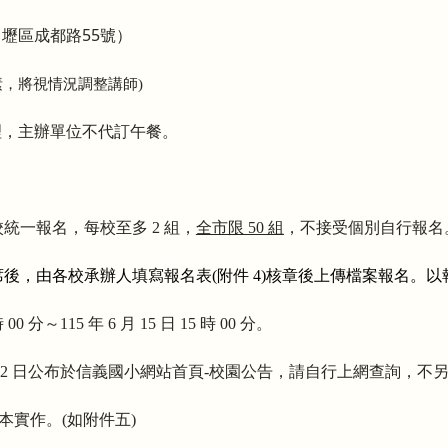
55
中壢區成都路
號
）
，將視情況調整講師)
理，主辦單位不代訂午餐。
統一報名，每校至多 2 組，
全市限 50 組
，不接受個別自行報名
席後，由各校承辦人填寫報名表(附件 4)核章後上傳檔案報名。
0 分～115 年 6 月 15 日 15 時 00 分。
 月 22 日公布於信義國小網站首頁-校園公告，請自行上網查詢，不
本實作
。(如附件五)