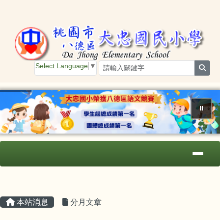
桃園市大忠國小
跳至主內容區
Select Language
▼
sear
⏸
導覽列
主內容區域
頁尾區域
本站消息
分月文章