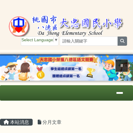
桃園市大忠國小
跳至主內容區
Select Language
▼
sear
⏸
導覽列
主內容區域
頁尾區域
本站消息
分月文章