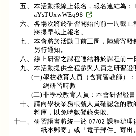
五、
本活動採線上報名，報名連結為： https:/
aYsTUxwWEq98
六、
各場次將於研習開始的前一周截止
將提早截止報名。
七、
本會將於活動日前三周，陸續寄發
另行通知。
八、
線上研習之課程連結將於課程前一
九、
本活動提供全程參與人員之研習證
(一)
學校教育人員（含實習教師）：
網研習時數
(二)
非學校教育人員：本會研習證書
十、
請向學校業務帳號人員確認您的教
料庫，以免時數登錄失敗。
十一、
研習證書將統一於 07/02 課程辦理
「紙本郵寄」或「電子郵件」寄出