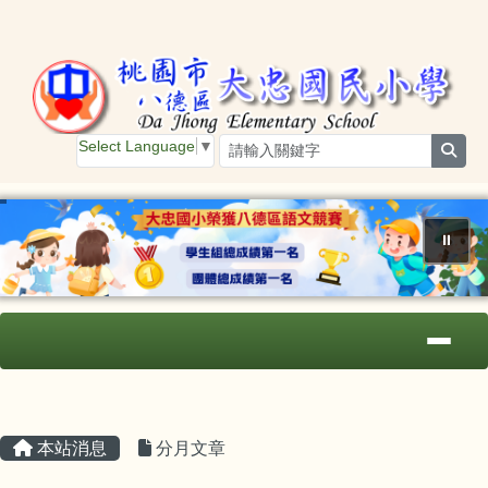
桃園市大忠國小
跳至主內容區
Select Language
▼
sear
⏸
導覽列
主內容區域
頁尾區域
本站消息
分月文章