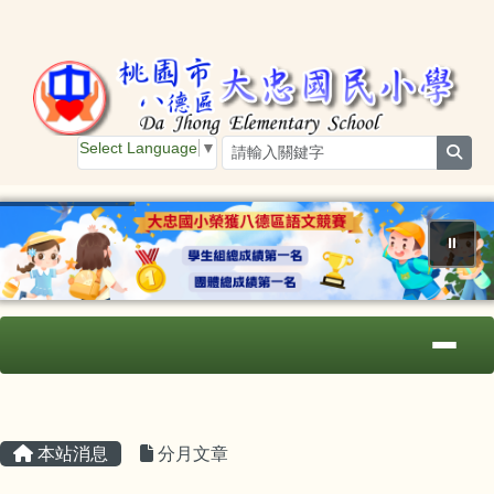
桃園市大忠國小
跳至主內容區
Select Language
▼
sear
⏸
導覽列
主內容區域
頁尾區域
本站消息
分月文章