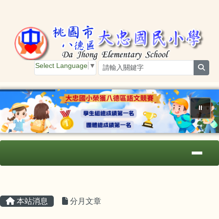
桃園市大忠國小
跳至主內容區
Select Language
▼
sear
⏸
導覽列
主內容區域
頁尾區域
本站消息
分月文章