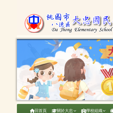
桃園市大忠國小
跳至主內容區
導覽列
回首頁
關於大忠
學校組織