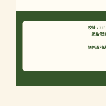
頁尾區域內容
校址
：33
網路電
物件識別碼