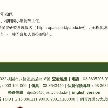
孝堂老師。
長、楊明國小潘乾芳主任。
研習系統報名（ http ：//passport.tyc.edu.tw/），全
原則下，核予參加人員公假登記。
4022 桃園市八德區忠誠街18號
查看地圖
｜
電話
：03-3635206 0
話
：903-104-000
｜
傳真
：03-3643440
｜
個資保護專線
：03-3635
聯絡信箱
：djes20@djes.tyc.edu.tw
｜
English version
（OID）
2.16.886.111.90030.90013.100008
｜
網頁維護by大