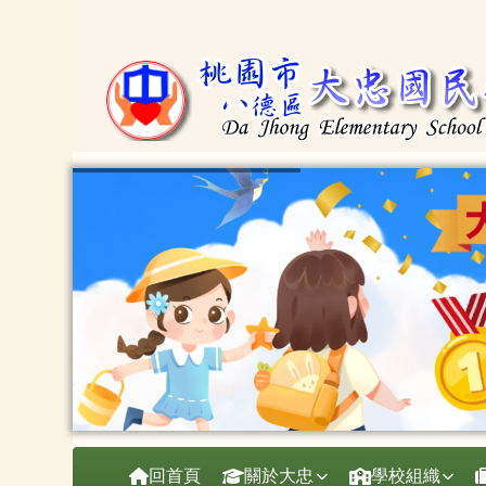
桃園市大忠國小
跳至主內容區
導覽列
回首頁
關於大忠
學校組織