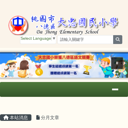
桃園市大忠國小
跳至主內容區
Select Language
▼
sear
⏸
導覽列
主內容區域
頁尾區域
本站消息
分月文章