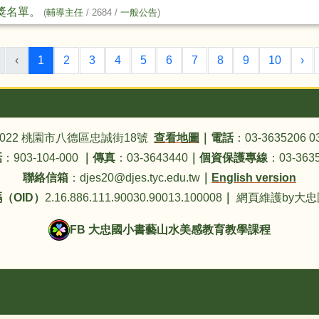
獎名單。
(
輔導主任
/ 2684 /
一般公告
)
(目前頁次)
下
‹
1
2
3
4
5
6
7
8
9
10
›
4022 桃園市八德區忠誠街18號
查看地圖
｜
電話
：03-3635206 0
話
：903-104-000
｜
傳真
：03-3643440
｜
個資保護專線
：03-3635
聯絡信箱
：djes20@djes.tyc.edu.tw
｜
English version
（OID）
2.16.886.111.90030.90013.100008
｜
網頁維護by大
FB 大忠國小書藝山水美感教育教學課程