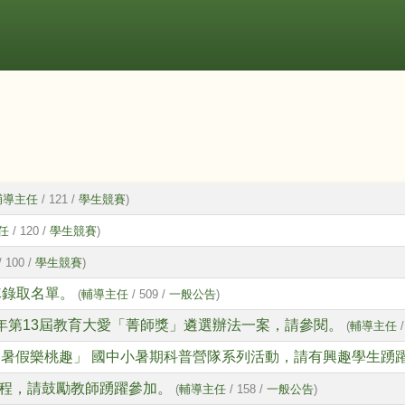
輔導主任
/ 121 /
學生競賽
)
任
/ 120 /
學生競賽
)
/ 100 /
學生競賽
)
隊錄取名單。
(
輔導主任
/ 509 /
一般公告
)
年第13屆教育大愛「菁師獎」遴選辦法一案，請參閱。
(
輔導主任
/
very 桃園暑假樂桃趣」 國中小暑期科普營隊系列活動，請有興趣學生
程，請鼓勵教師踴躍參加。
(
輔導主任
/ 158 /
一般公告
)