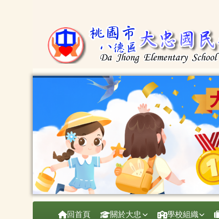
桃園市大忠國小
跳至主內容區
導覽列
回首頁
關於大忠
學校組織