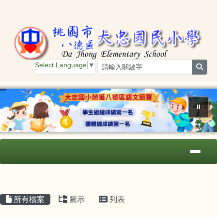
桃園市大忠國小
跳至主內容區
Select Language
▼
sear
⏸
導覽列
主內容區域
頁尾區域
所有檔案
圖示
列表