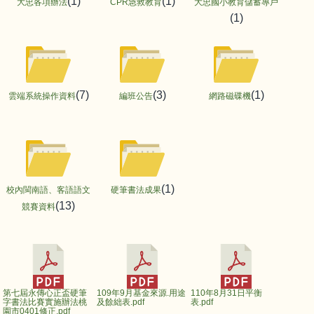
(1)
(1)
大忠各項辦法
CPR急救教育
大忠國小教育儲蓄專戶
(1)
(7)
(3)
(1)
雲端系統操作資料
編班公告
網路磁碟機
(1)
校內閩南語、客語語文
硬筆書法成果
(13)
競賽資料
第七屆永傳心正盃硬筆
109年9月基金來源.用途
110年8月31日平衡
字書法比賽實施辦法桃
及餘絀表.pdf
表.pdf
園市0401修正.pdf