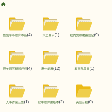
回首頁
Files List
(4)
(1)
(9)
性別平等教育專區
大忠圖示
校內無線網路設定
(4)
(12)
(1)
歷年週三研習行程
歷年簡曆
教室配置圖
(1)
(2)
(0)
人事作業公告
歷年教課書版本
英語音檔