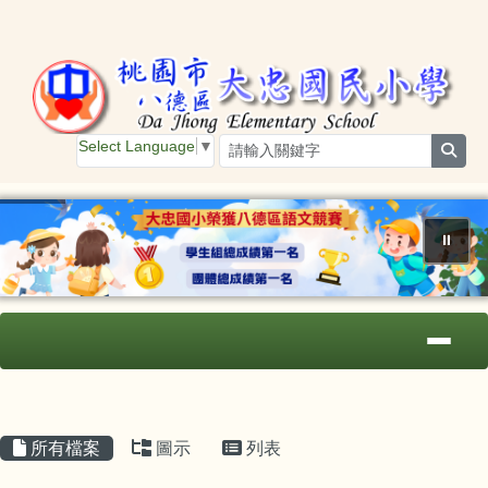
桃園市大忠國小
跳至主內容區
Select Language
▼
sear
⏸
導覽列
主內容區域
頁尾區域
所有檔案
圖示
列表