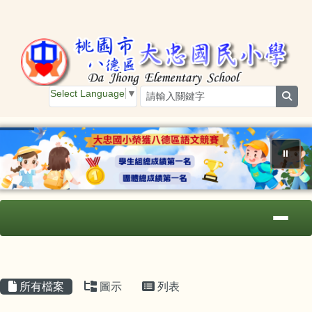
桃園市大忠國小
跳至主內容區
Select Language
▼
sear
⏸
導覽列
主內容區域
頁尾區域
所有檔案
圖示
列表