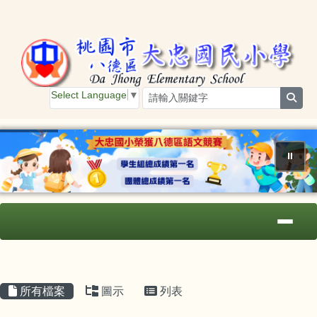
桃園市大忠國小
跳至主內容區
Select Language
▼
sear
⏸
導覽列
主內容區域
頁尾區域
所有檔案
圖示
列表