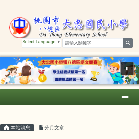
桃園市大忠國小
跳至主內容區
Select Language
▼
sear
⏸
導覽列
主內容區域
頁尾區域
本站消息
分月文章