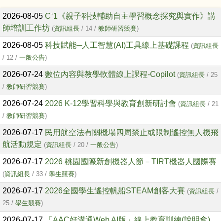
文章列表
2026-08-05
C⁺1《親子科技輔助自主學習概念探究與實作》講
師培訓工作坊
(
資訊組長
/ 14 /
教師研習競賽
)
2026-08-05
科技賦能─人工智慧(AI)工具線上基礎課程
(
資訊組長
/ 12 /
一般公告
)
2026-07-24
數位內容與教學軟體線上課程-Copilot
(
資訊組長
/ 25
/
教師研習競賽
)
2026-07-24
2026 K-12學習科學與教育創新研討會
(
資訊組長
/ 21
/
教師研習競賽
)
2026-07-17
民用航空法有關機場四周禁止或限制遙控無人機飛
航活動規定
(
資訊組長
/ 20 /
一般公告
)
2026-07-17
2026 桃園國際新創機器人節－TIRT機器人國際賽
(
資訊組長
/ 33 /
學生競賽
)
2026-07-17
2026全國學生遙控帆船STEAM創客大賽
(
資訊組長
/
25 /
學生競賽
)
2026-07-17
「AAC好溝通Web AI版」線上教育訓練(說明會)