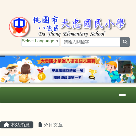
桃園市大忠國小
跳至主內容區
Select Language
▼
sear
⏸
導覽列
主內容區域
頁尾區域
本站消息
分月文章