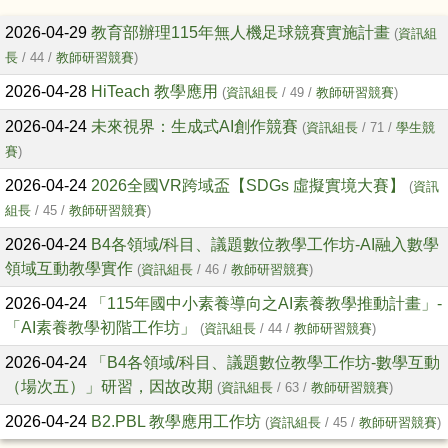
文章列表
2026-04-29
教育部辦理115年無人機足球競賽實施計畫
(
資訊組
長
/ 44 /
教師研習競賽
)
2026-04-28
HiTeach 教學應用
(
資訊組長
/ 49 /
教師研習競賽
)
2026-04-24
未來視界：生成式AI創作競賽
(
資訊組長
/ 71 /
學生競
賽
)
2026-04-24
2026全國VR跨域盃【SDGs 虛擬實境大賽】
(
資訊
組長
/ 45 /
教師研習競賽
)
2026-04-24
B4各領域/科目、議題數位教學工作坊-AI融入數學
領域互動教學實作
(
資訊組長
/ 46 /
教師研習競賽
)
2026-04-24
「115年國中小素養導向之AI素養教學推動計畫」-
「AI素養教學初階工作坊」
(
資訊組長
/ 44 /
教師研習競賽
)
2026-04-24
「B4各領域/科目、議題數位教學工作坊-數學互動
（場次五）」研習，因故改期
(
資訊組長
/ 63 /
教師研習競賽
)
2026-04-24
B2.PBL 教學應用工作坊
(
資訊組長
/ 45 /
教師研習競賽
)