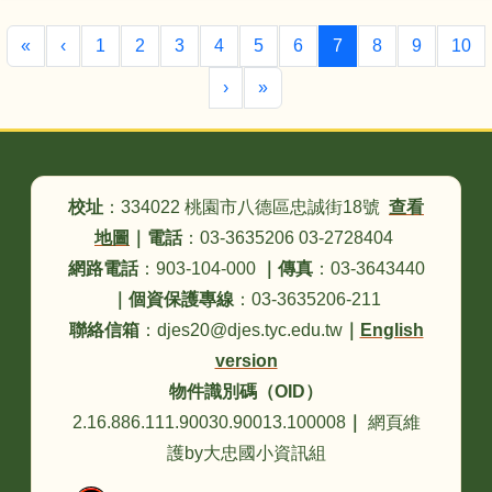
第一頁
上一頁
(目前頁次)
«
‹
1
2
3
4
5
6
7
8
9
10
下一頁
最後頁
›
»
頁尾區域內容
校址
：334022 桃園市八德區忠誠街18號
查看
地圖
｜
電話
：03-3635206 03-2728404
網路電話
：903-104-000
｜
傳真
：03-3643440
｜
個資保護專線
：03-3635206-211
聯絡信箱
：djes20@djes.tyc.edu.tw
｜
English
version
物件識別碼（OID）
2.16.886.111.90030.90013.100008
｜
網頁維
護by大忠國小資訊組