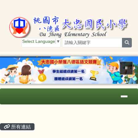
桃園市大忠國小
跳至主內容區
Select Language
▼
sear
⏸
導覽列
主內容區域
頁尾區域
所有連結