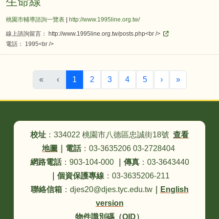
生命線
桃園市輔導諮詢一覽表
|
http://www.1995line.org.tw/
線上諮詢留言： http://www.1995line.org.tw/posts.php<br />
電話： 1995<br />
(目前頁次)
下一頁
最後頁
«
‹
1
2
3
4
5
›
»
頁尾區域內容
校址
：334022 桃園市八德區忠誠街18號
查看
地圖
｜
電話
：03-3635206 03-2728404
網路電話
：903-104-000
｜
傳真
：03-3643440
｜
個資保護專線
：03-3635206-211
聯絡信箱
：djes20@djes.tyc.edu.tw
｜
English
version
物件識別碼（OID）